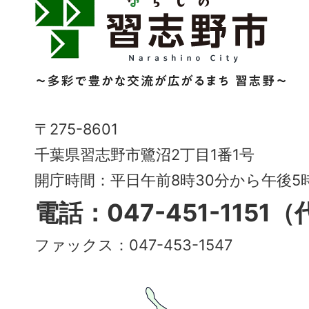
習
志
野
市
Narashino
〒275-8601
City
千葉県習志野市鷺沼2丁目1番1号
～
開庁時間：平日午前8時30分から午後
多
電話：047-451-1151
彩
ファックス：047-453-1547
で
豊