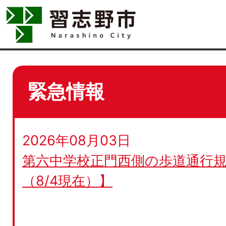
緊急情報
2026年08月03日
第六中学校正門西側の歩道通行規
（8/4現在）】