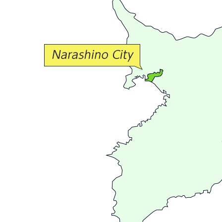
か
な
交
流
が
広
が
る
ま
ち
習
志