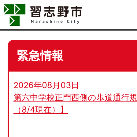
緊急情報
2026年08月03日
第六中学校正門西側の歩道通行規
（8/4現在）】