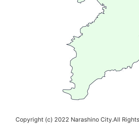
広
が
る
ま
ち
習
志
野
～
Copyright (c) 2022 Narashino City.All Right