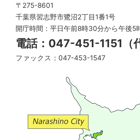
Narashino
〒275-8601
City
千葉県習志野市鷺沼2丁目1番1号
～
開庁時間：平日午前8時30分から午後
多
電話：047-451-1151
彩
ファックス：047-453-1547
で
豊
か
な
交
流
が