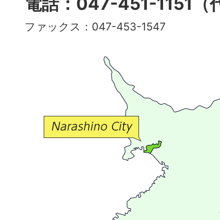
電話：047-451-1151
彩
ファックス：047-453-1547
で
豊
か
な
交
流
が
広
が
る