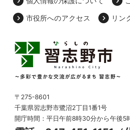
個人情報の保護について
市役所へのアクセス
リン
習
志
野
市
Narashino
〒275-8601
City
千葉県習志野市鷺沼2丁目1番1号
～
開庁時間：平日午前8時30分から午後
多