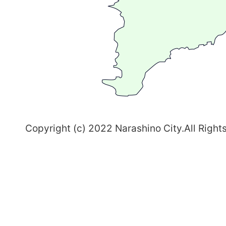
ま
ち
習
志
野
～
Copyright (c) 2022 Narashino City.All Right