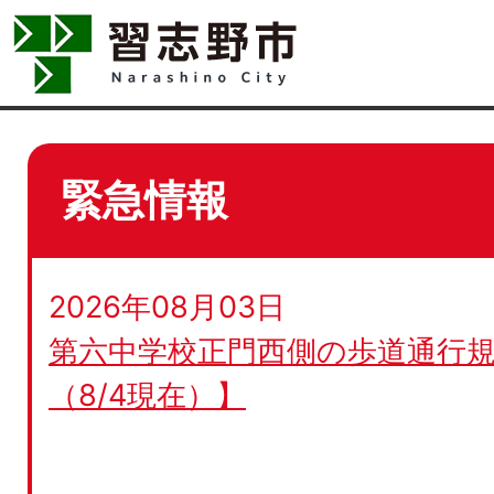
緊急情報
2026年08月03日
第六中学校正門西側の歩道通行規
（8/4現在）】