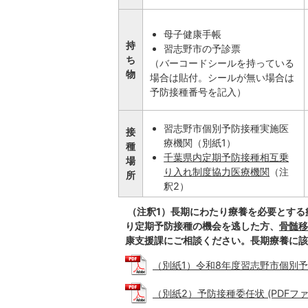
母子健康手帳
持
習志野市の予診票
ち
（バーコードシールを持っている
物
場合は貼付。シールが無い場合は
予防接種番号を記入）
習志野市個別予防接種実施医
接
療機関（別紙1）
種
千葉県内定期予防接種相互乗
場
り入れ制度協力医療機関
（注
所
釈2）
（注釈1）長期にわたり療養を必要とする
り定期予防接種の機会を逃した方、
骨髄移
康支援課にご相談ください。長期療養に該
（別紙1）令和8年度習志野市個別予防接
（別紙2）予防接種委任状 (PDFファイル