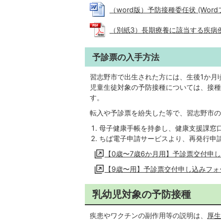
（word版）予防接種委任状 (Wordファ
（別紙3）長期療養に該当する疾病例（定
予診票の入手方法
習志野市で出生された方には、生後1か月
児童生徒対象の予防接種については、接種
す。
転入や予診票を紛失した等で、習志野市の
母子健康手帳を持参し、健康支援課窓
ちば電子申請サービスより、再発行申請
【0歳〜7歳6か月用】予診票交付申
【9歳〜用】予診票交付申し込みフォ
乳幼児対象の予防接種
疾患やワクチンの副作用等の説明は、
厚生