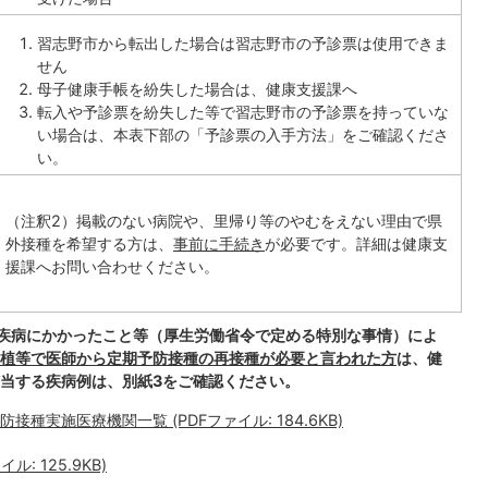
習志野市から転出した場合は習志野市の予診票は使用できま
せん
母子健康手帳を紛失した場合は、健康支援課へ
転入や予診票を紛失した等で習志野市の予診票を持っていな
い場合は、本表下部の「予診票の入手方法」をご確認くださ
い。
（注釈2）掲載のない病院や、里帰り等のやむをえない理由で県
外接種を希望する方は、
事前に手続き
が必要です。詳細は健康支
援課へお問い合わせください。
疾病にかかったこと等（厚生労働省令で定める特別な事情）によ
植等で医師から定期予防接種の再接種が必要と言われた方
は、健
当する疾病例は、別紙3をご確認ください。
種実施医療機関一覧 (PDFファイル: 184.6KB)
: 125.9KB)