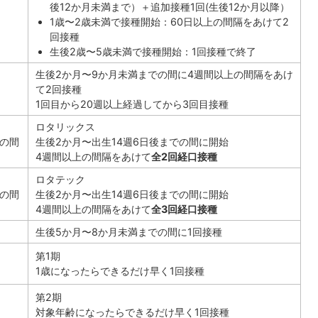
後12か月未満まで）＋追加接種1回(生後12か月以降）
1歳〜2歳未満で接種開始：60日以上の間隔をあけて2
回接種
生後2歳〜5歳未満で接種開始：1回接種で終了
生後2か月〜9か月未満までの間に4週間以上の間隔をあけ
て2回接種
1回目から20週以上経過してから3回目接種
ロタリックス
日の間
生後2か月〜出生14週6日後までの間に開始
4週間以上の間隔をあけて
全2回経口接種
ロタテック
日の間
生後2か月〜出生14週6日後までの間に開始
4週間以上の間隔をあけて
全3回経口接種
生後5か月〜8か月未満までの間に1回接種
第1期
1歳になったらできるだけ早く1回接種
第2期
対象年齢になったらできるだけ早く1回接種