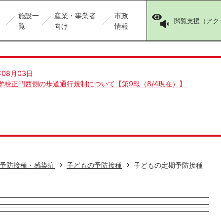
施設一
産業・事業者
市政
閲覧支援（アク
覧
向け
情報
年08月03日
学校正門西側の歩道通行規制について【第9報（8/4現在）】
予防接種・感染症
子どもの予防接種
子どもの定期予防接種