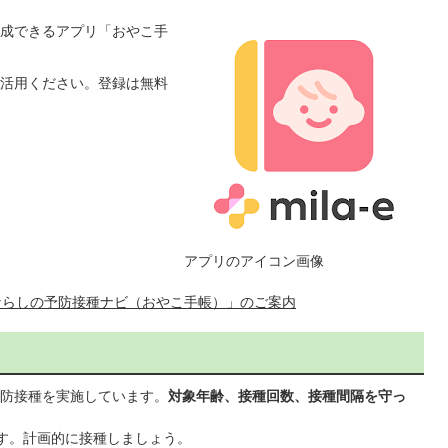
成できるアプリ「おやこ手
活用ください。登録は無料
アプリのアイコン画像
ならしの予防接種ナビ（おやこ手帳）」のご案内
防接種を実施しています。
対象年齢、接種回数、接種間隔を守っ
す。計画的に接種しましょう。