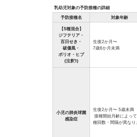
乳幼児対象の予防接種の詳細
予防接種名
対象年齢
【5種混合】
ジフテリア・
百日せき・
生後2か月〜
破傷風・
7歳6か月未満
ポリオ・ヒブ
(注釈1)
生後2か月〜 5歳未満
小児の肺炎球菌
接種開始月齢によって
感染症
種回数・間隔が異なり