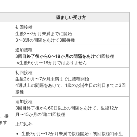
望ましい受け方
初回接種
生後2〜7か月未満までに開始
3〜8週の間隔をあけて3回接種
追加接種
3回目
終了後から6〜18か月の間隔をあけて
1回接種
※生後6か月〜18か月ではありません
初回接種
生後2か月〜7か月未満までに接種開始
4週以上の間隔をあけて、1歳のお誕生日の前日までに3回
接種
追加接種
3回目終了後から60日以上の間隔をあけて、生後12か
月〜15か月の間に1回接種
、接
ます
上記以外
生後7か月〜12か月未満で接種開始：初回接種2回(生