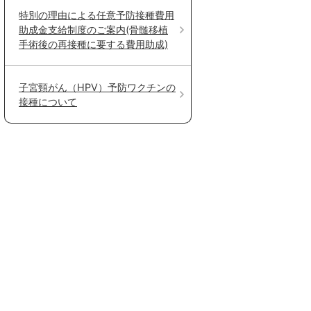
特別の理由による任意予防接種費用
助成金支給制度のご案内(骨髄移植
手術後の再接種に要する費用助成)
子宮頸がん（HPV）予防ワクチンの
接種について