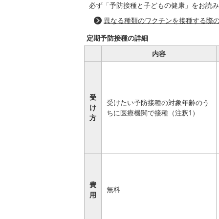
必ず「予防接種と子どもの健康」をお読み
異なる種類のワクチンを接種する際
定期予防接種の詳細
内容
受
受けたい予防接種の対象年齢のう
け
ちに医療機関で接種（注釈1）
方
費
無料
用