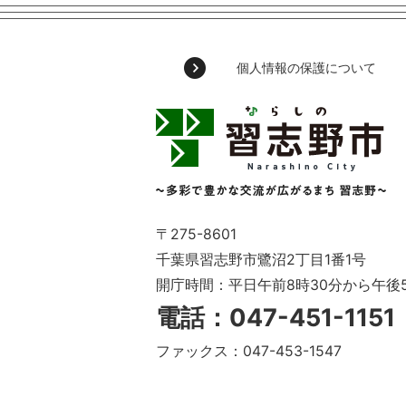
個人情報の保護について
習
志
野
市
Narashino
City
～
〒275-8601
多
千葉県習志野市鷺沼2丁目1番1号
彩
開庁時間：平日午前8時30分から午後
で
豊
電話：047-451-115
か
な
ファックス：047-453-1547
交
流
が