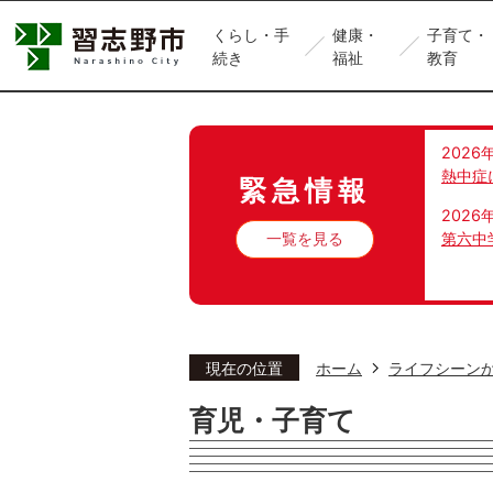
くらし・手
健康・
子育て・
続き
福祉
教育
2026
熱中症
緊急情報
2026
一覧を見る
第六中
現在の位置
ホーム
ライフシーン
育児・子育て