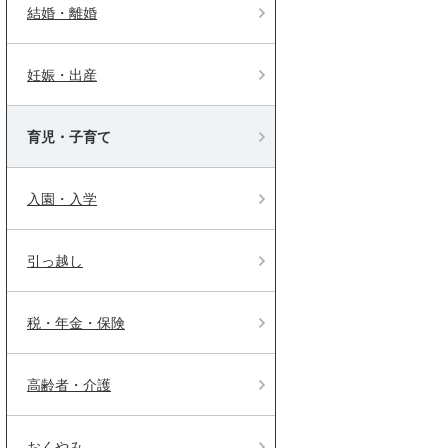
結婚・離婚
妊娠・出産
育児・子育て
入園・入学
引っ越し
税・年金・保険
高齢者・介護
おくやみ