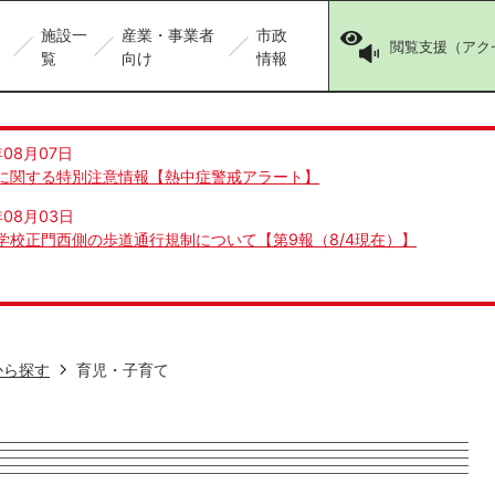
施設一
産業・事業者
市政
閲覧支援（アク
覧
向け
情報
年08月07日
に関する特別注意情報【熱中症警戒アラート】
年08月03日
学校正門西側の歩道通行規制について【第9報（8/4現在）】
から探す
育児・子育て