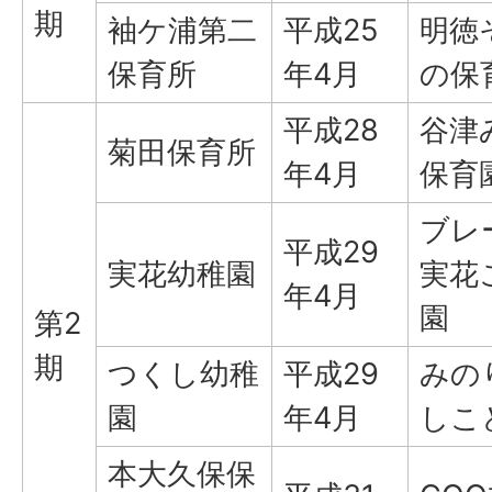
期
袖ケ浦第二
平成25
明徳
保育所
年4月
の保
平成28
谷津
菊田保育所
年4月
保育
ブレ
平成29
実花幼稚園
実花
年4月
園
第2
期
つくし幼稚
平成29
みの
園
年4月
しこ
本大久保保