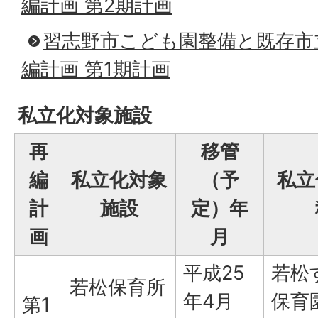
編計画 第2期計画
習志野市こども園整備と既存市
編計画 第1期計画
私立化対象施設
再
移管
編
私立化対象
（予
私立
計
施設
定）年
画
月
平成25
若松
若松保育所
年4月
保育
第1