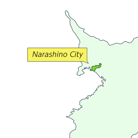
豊
か
な
交
流
が
広
が
る
ま
ち