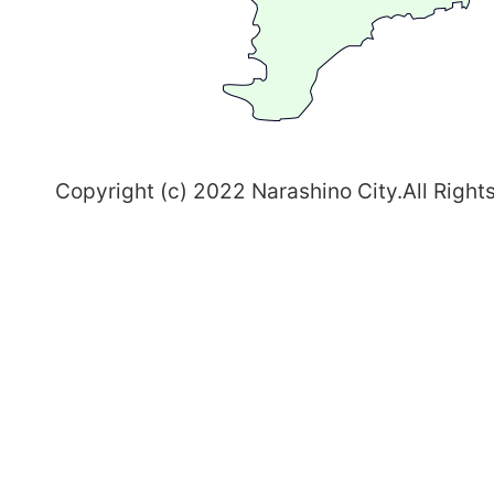
習
志
野
～
Copyright (c) 2022 Narashino City.All Right