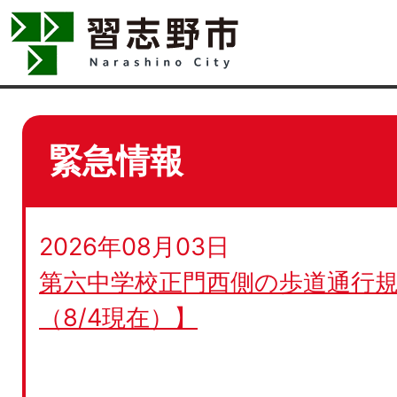
緊急情報
2026年08月03日
第六中学校正門西側の歩道通行規
（8/4現在）】