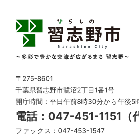
習
志
野
市
Narashino
〒275-8601
City
千葉県習志野市鷺沼2丁目1番1号
～
開庁時間：平日午前8時30分から午後
多
電話：047-451-1151
彩
ファックス：047-453-1547
で