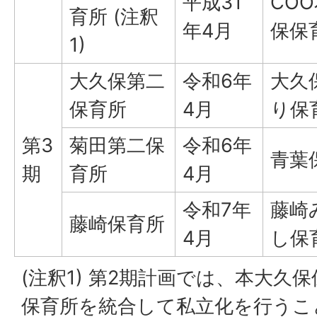
平成31
CO
育所 (注釈
年4月
保保
1)
大久保第二
令和6年
大久
保育所
4月
り保
第3
菊田第二保
令和6年
青葉
期
育所
4月
令和7年
藤崎
藤崎保育所
4月
し保
(注釈1) 第2期計画では、本大久
保育所を統合して私立化を行うこ