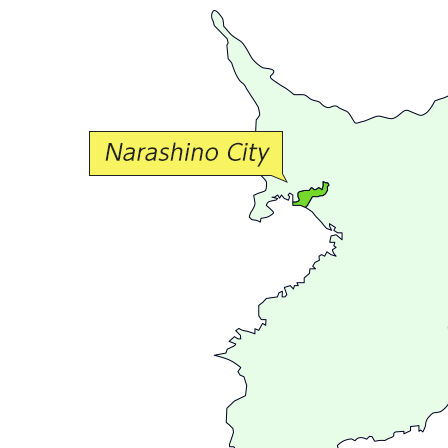
豊
か
な
交
流
が
広
が
る
ま
ち