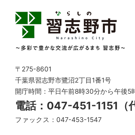
習
志
野
市
Narashino
〒275-8601
City
千葉県習志野市鷺沼2丁目1番1号
～
開庁時間：平日午前8時30分から午後
多
電話：047-451-1151
彩
ファックス：047-453-1547
で