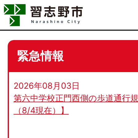
緊急情報
2026年08月03日
第六中学校正門西側の歩道通行規
（8/4現在）】