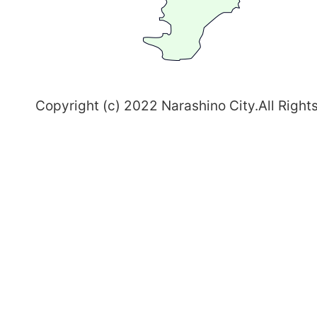
習
志
野
～
Copyright (c) 2022 Narashino City.All Right