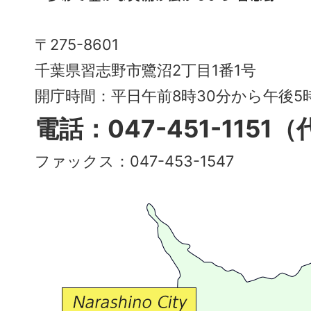
市
Narashino
〒275-8601
City
千葉県習志野市鷺沼2丁目1番1号
～
開庁時間：平日午前8時30分から午後
多
電話：047-451-1151
彩
ファックス：047-453-1547
で
豊
か
な
交