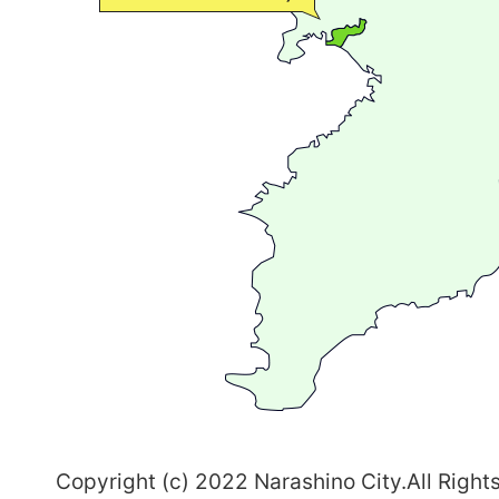
流
が
広
が
る
ま
ち
習
志
野
～
Copyright (c) 2022 Narashino City.All Right