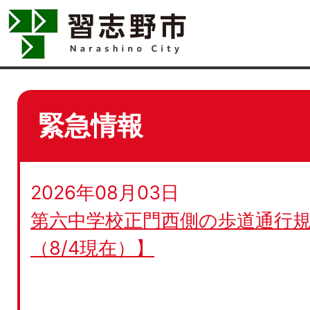
緊急情報
2026年08月03日
第六中学校正門西側の歩道通行規
（8/4現在）】