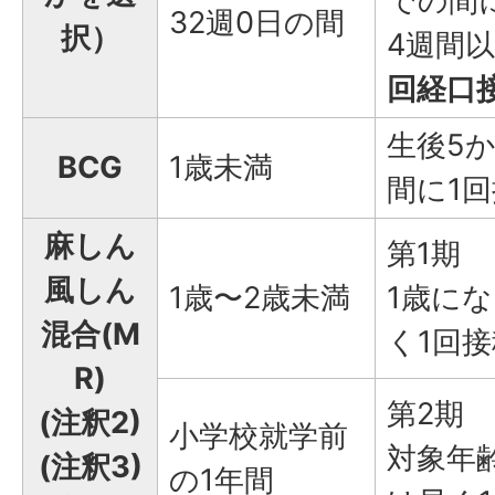
での間
32週0日の間
択）
4週間
回経口
生後5
BCG
1歳未満
間に1
麻しん
第1期
風しん
1歳〜2歳未満
1歳に
混合(M
く1回接
R)
第2期
(注釈2)
小学校就学前
対象年
(注釈3)
の1年間