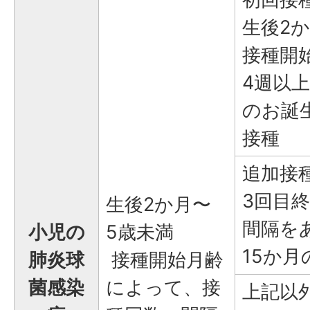
生後2
接種開
4週以
のお誕
接種
追加接
3回目
生後2か月〜
間隔を
小児の
5歳未満
15か月
肺炎球
接種開始月齢
菌感染
によって、接
上記以