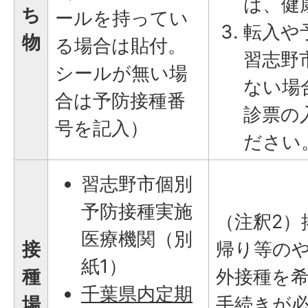
は、健
ち
ールを持ってい
転入や
物
る場合は貼付。
習志野
シールが無い場
ない場
合は予防接種番
診票の
号を記入）
ださい
習志野市個別
予防接種実施
（注釈2）
医療機関（別
接
帰り等の
紙1）
種
外接種を
千葉県内定期
場
手続き
が