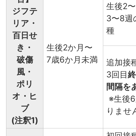
生後2
ジフテ
3〜8
リア・
種
百日せ
き・
生後2か月〜
破傷
7歳6か月未満
追加接
風・
3回目
終
ポリ
間隔を
オ・ヒ
※生後
ブ
りませ
(注釈1)
初回接