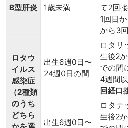
B型肝炎
1歳未満
て2回
1回目
から3
ロタリ
生後2か
ロタウ
出生6週0日〜
での間
イルス
24週0日の間
4週間
感染症
回経口
（2種類
のうち
ロタテ
どちら
生後2か
出生6週0日〜
かを選