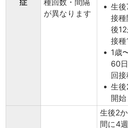
症
種回数・間隔
生後
が異なります
接種
後1
接種
1歳
60
回接
生後
開始
生後2
間に4