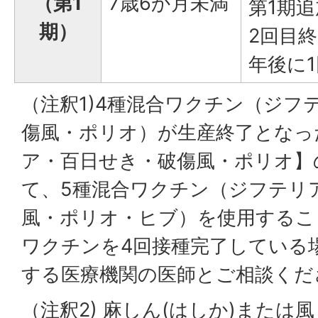
（第1
7歳6か月未満
第1期追
期）
2回目
年後に1
（注釈1)4種混合ワクチン（ジフ
傷風・ポリオ）が生産終了となっ
ア・百日せき・破傷風・ポリオ】
て、5種混合ワクチン（ジフテリ
風・ポリオ・ヒブ）を使用するこ
ワクチンを4回接種完了している
する医療機関の医師とご相談くだ
（注釈2) 麻しん(はしか)また