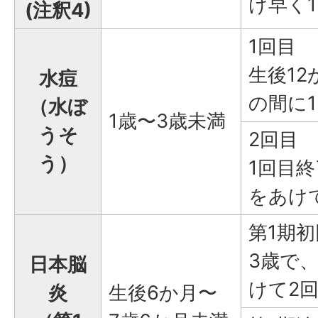
け早く
(注釈4)
1回目
生後12
水痘
の間に
（水ぼ
1歳〜3歳未満
うそ
2回目
う）
1回目終
をあけ
第1期初
3歳で
日本脳
けて2
炎
生後6か月〜