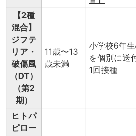
【2種
混合】
ジフテ
小学校6年
リア・
11歳〜13
を個別に送
破傷風
歳未満
1回接種
（DT）
（第2
期）
ヒトパ
ピロー