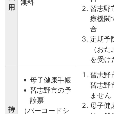
無料
用
習志野
療機関
合
定期予
（おた
を受け
習志野
母子健康手帳
習志野
習志野市の予
ません
診票
母子健
持
（バーコードシ