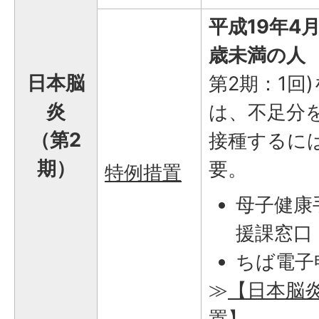
平成19年4
歳未満の人
日本脳
第2期：1回
炎
は、不足分
（第2
接種するに
期）
要。
特例措置
母子健康
援課窓口
ちば電子
≫
【日本脳
置】