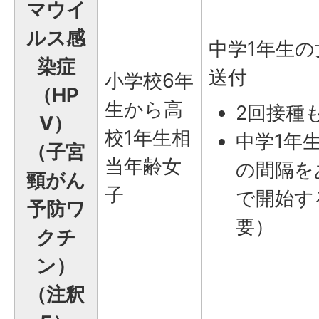
マウイ
ルス感
中学1年生
染症
送付
小学校6年
（HP
生から高
2回接種
V）
校1年生相
中学1年
（子宮
当年齢女
の間隔をあ
頸がん
子
で開始す
予防ワ
要）
クチ
ン）
（注釈