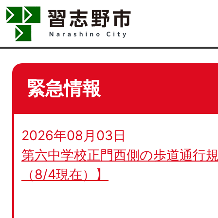
緊急情報
2026年08月03日
第六中学校正門西側の歩道通行規
（8/4現在）】