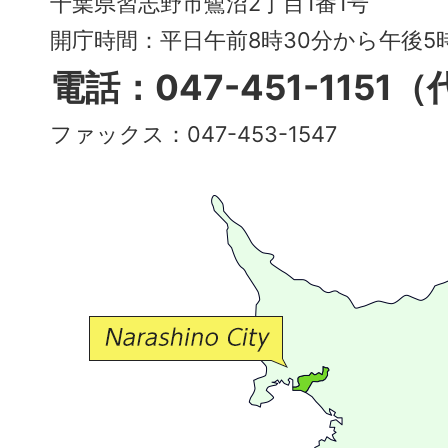
千葉県習志野市鷺沼2丁目1番1号
～
開庁時間：平日午前8時30分から午後
多
電話：047-451-1151
彩
ファックス：047-453-1547
で
豊
か
な
交
流
が
広