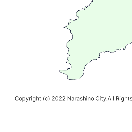
が
る
ま
ち
習
志
野
～
Copyright (c) 2022 Narashino City.All Right