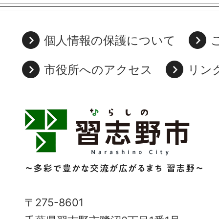
個人情報の保護について
市役所へのアクセス
リン
習
志
野
市
Narashino
〒275-8601
City