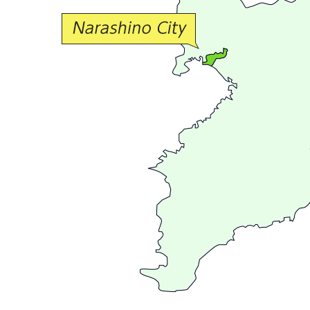
交
流
が
広
が
る
ま
ち
習
志
野