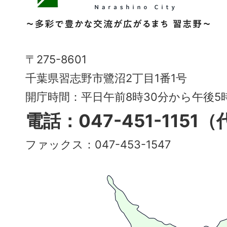
野
市
Narashino
〒275-8601
City
千葉県習志野市鷺沼2丁目1番1号
～
開庁時間：平日午前8時30分から午後
多
電話：047-451-1151
彩
ファックス：047-453-1547
で
豊
か
な