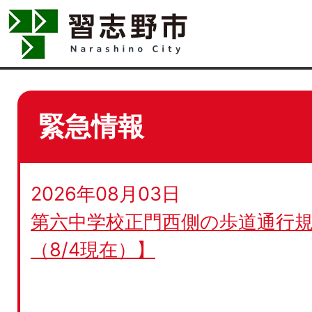
緊急情報
2026年08月03日
第六中学校正門西側の歩道通行規
（8/4現在）】