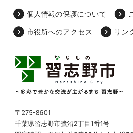
個人情報の保護について
市役所へのアクセス
リン
習
志
野
市
Narashino
〒275-8601
City
千葉県習志野市鷺沼2丁目1番1号
～