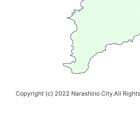
る
ま
ち
習
志
野
～
Copyright (c) 2022 Narashino City.All Right