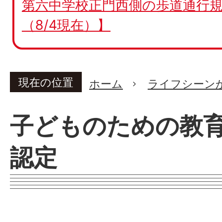
第六中学校正門西側の歩道通行規
（8/4現在）】
現在の位置
ホーム
ライフシーン
子どものための教
認定