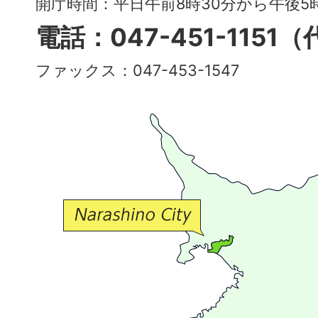
開庁時間：平日午前8時30分から午後
多
電話：047-451-1151
彩
ファックス：047-453-1547
で
豊
か
な
交
流
が
広
が