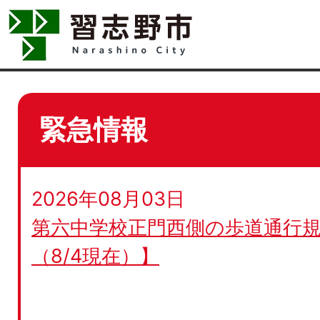
緊急情報
2026年08月03日
第六中学校正門西側の歩道通行規
（8/4現在）】