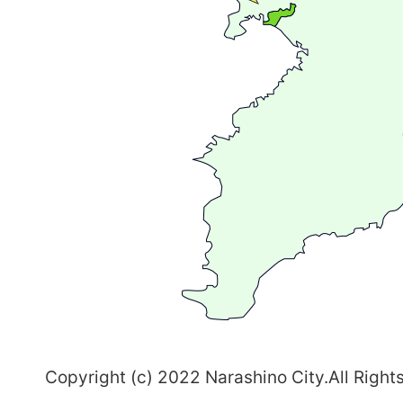
が
広
が
る
ま
ち
習
志
野
～
Copyright (c) 2022 Narashino City.All Right