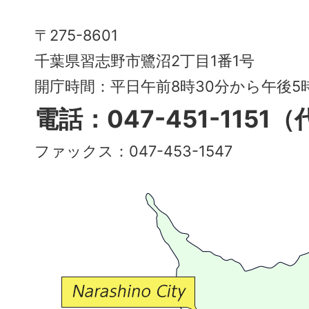
Narashino
〒275-8601
City
千葉県習志野市鷺沼2丁目1番1号
～
開庁時間：平日午前8時30分から午後
多
電話：047-451-1151
彩
ファックス：047-453-1547
で
豊
か
な
交
流