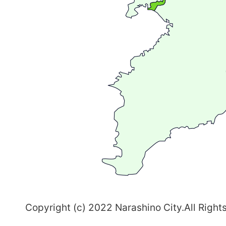
が
広
が
る
ま
ち
習
志
野
～
Copyright (c) 2022 Narashino City.All Right