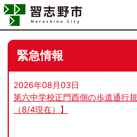
緊急情報
2026年08月03日
第六中学校正門西側の歩道通行規
（8/4現在）】