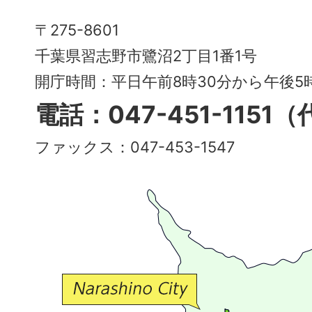
Narashino
〒275-8601
City
千葉県習志野市鷺沼2丁目1番1号
～
開庁時間：平日午前8時30分から午後
多
電話：047-451-1151
彩
ファックス：047-453-1547
で
豊
か
な
交
流