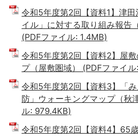
令和5年度第2回【資料1】津
イル」に対する取り組み報告
(PDFファイル: 1.4MB)
令和5年度第2回【資料2】屋
プ（屋敷圏域） (PDFファイル: 3
令和5年度第2回【資料3】「
防」ウォーキングマップ（秋津圏
ル: 979.4KB)
令和5年度第2回【資料4】65