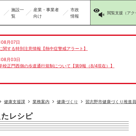
施設一
産業・事業者
市政
閲覧支援（アク
覧
向け
情報
年08月07日
に関する特別注意情報【熱中症警戒アラート】
年08月03日
学校正門西側の歩道通行規制について【第9報（8/4現在）】
健康支援課
業務案内
健康づくり
習志野市健康づくり推進
えたレシピ