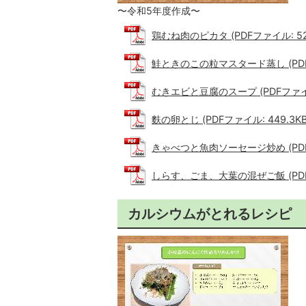
〜令和5年度作成〜
鶏むね肉のピカタ (PDFファイル: 526
鮭ときのこの粒マスタード蒸し (PDFフ
むきエビと豆腐のスープ (PDFファイル:
麩の卵とじ (PDFファイル: 449.3KB
きゃべつと魚肉ソーセージ炒め (PDFフ
しらす、ごま、大葉の混ぜご飯 (PDFフ
カルシウムがとれるレシピ