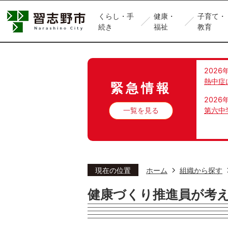
くらし・手
健康・
子育て・
続き
福祉
教育
2026
熱中症
緊急情報
2026
一覧を見る
第六中
現在の位置
ホーム
組織から探す
健康づくり推進員が考