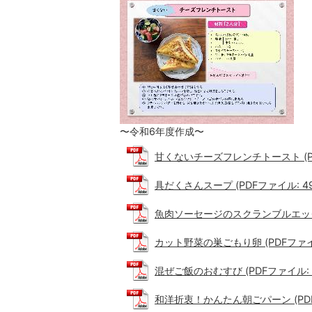
〜令和6年度作成〜
甘くないチーズフレンチトースト (PDF
具だくさんスープ (PDFファイル: 490
魚肉ソーセージのスクランブルエッグ (P
カット野菜の巣ごもり卵 (PDFファイル:
混ぜご飯のおむすび (PDFファイル: 5
和洋折衷！かんたん朝ごパーン (PDFフ