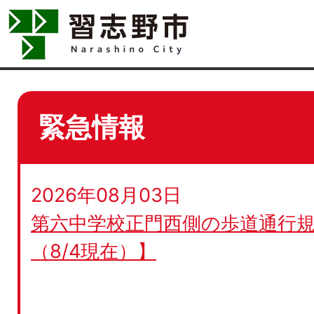
緊急情報
2026年08月03日
第六中学校正門西側の歩道通行規
（8/4現在）】