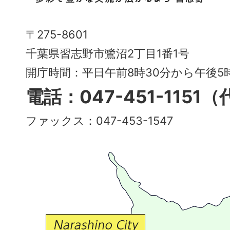
市
Narashino
〒275-8601
City
千葉県習志野市鷺沼2丁目1番1号
～
開庁時間：平日午前8時30分から午後
多
電話：047-451-1151
彩
ファックス：047-453-1547
で
豊
か
な
交