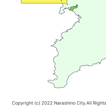
流
が
広
が
る
ま
ち
習
志
野
～
Copyright (c) 2022 Narashino City.All Right