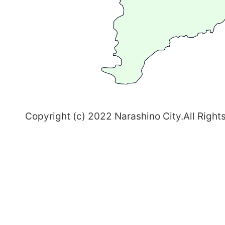
ま
ち
習
志
野
～
Copyright (c) 2022 Narashino City.All Right