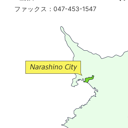
彩
ファックス：047-453-1547
で
豊
か
な
交
流
が
広
が
る