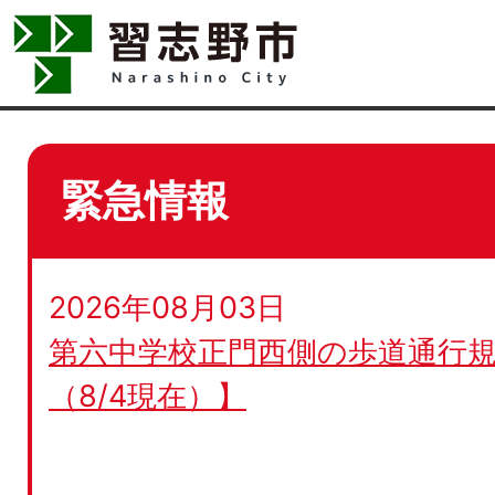
緊急情報
2026年08月03日
第六中学校正門西側の歩道通行規
（8/4現在）】