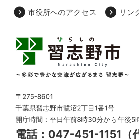
市役所へのアクセス
リン
習
志
野
市
Narashino
〒275-8601
City
千葉県習志野市鷺沼2丁目1番1号
～
開庁時間：平日午前8時30分から午後
多
電話：047-451-1151