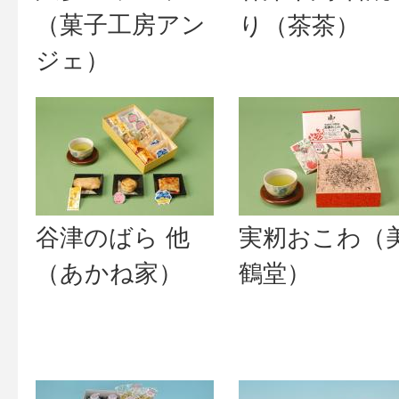
（菓子工房アン
り（茶茶）
ジェ）
谷津のばら 他
実籾おこわ（
（あかね家）
鶴堂）