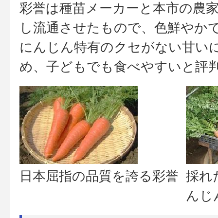
彩誉は種苗メーカーと本市の農
し流通させたもので、色鮮やか
にんじん特有のクセがない甘い
め、子どもでも食べやすいと評
日本屈指の品質を誇る彩誉
採れ
んじ