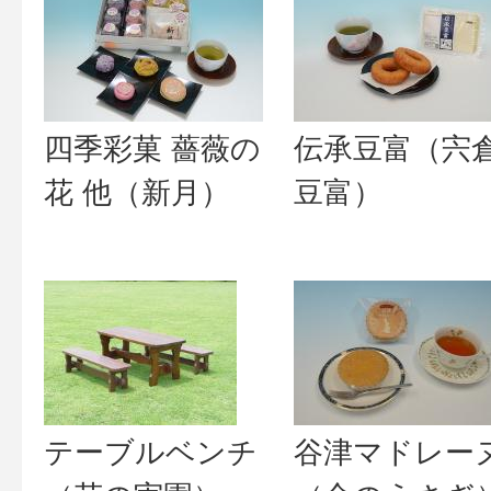
四季彩菓 薔薇の
伝承豆富（宍
花 他（新月）
豆富）
テーブルベンチ
谷津マドレー