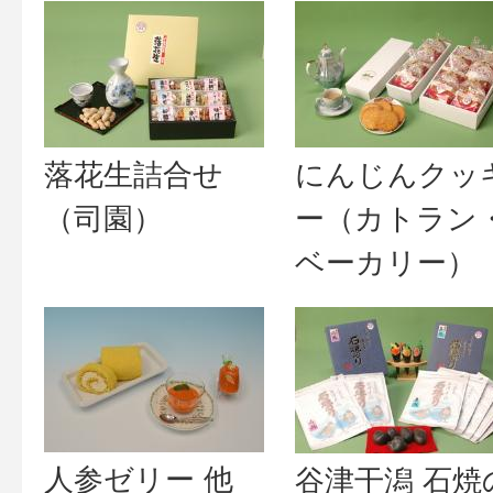
落花生詰合せ
にんじんクッ
（司園）
ー（カトラン
ベーカリー）
人参ゼリー 他
谷津干潟 石焼