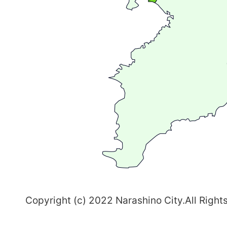
が
広
が
る
ま
ち
習
志
野
～
Copyright (c) 2022 Narashino City.All Right