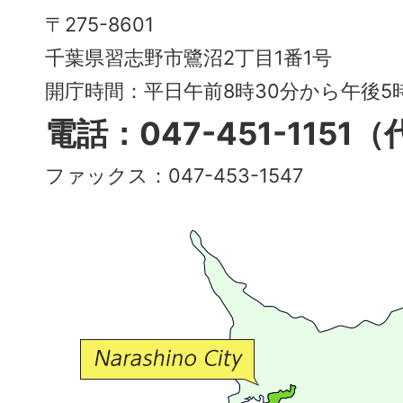
Narashino
〒275-8601
City
千葉県習志野市鷺沼2丁目1番1号
～
開庁時間：平日午前8時30分から午後
多
電話：047-451-1151
彩
ファックス：047-453-1547
で
豊
か
な
交
流