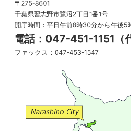
〒275-8601
City
千葉県習志野市鷺沼2丁目1番1号
～
開庁時間：平日午前8時30分から午後
多
電話：047-451-1151
彩
ファックス：047-453-1547
で
豊
か
な
交
流
が