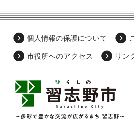
個人情報の保護について
市役所へのアクセス
リン
習
志
野
市
Narashino