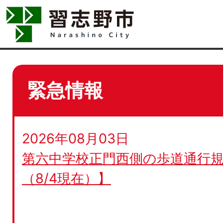
緊急情報
2026年08月03日
第六中学校正門西側の歩道通行規
（8/4現在）】