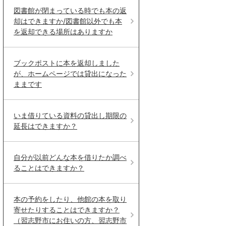
図書館が閉まっている時でも本の返
却はできますか/図書館以外でも本
を返却できる場所はありますか
ブックポストに本を返却しました
が、ホームページでは貸出になった
ままです
いま借りている資料の貸出し期限の
延長はできますか？
自分が以前どんな本を借りたか調べ
ることはできますか？
本の予約をしたり、他館の本を取り
寄せたりすることはできますか？
（習志野市にお住いの方、習志野市