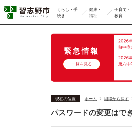
くらし・手
健康・
子育て・
続き
福祉
教育
2026
熱中症
緊急情報
2026
一覧を見る
第六中
現在の位置
ホーム
組織から探す
パスワードの変更はで