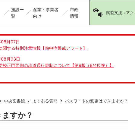
施設一
産業・事業者
市政
閲覧支援（アク
覧
向け
情報
年08月07日
に関する特別注意情報【熱中症警戒アラート】
年08月03日
学校正門西側の歩道通行規制について【第9報（8/4現在）】
中央図書館
よくある質問
パスワードの変更はできますか？
きますか？