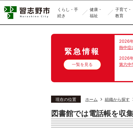
くらし・手
健康・
子育て・
続き
福祉
教育
2026
熱中症
緊急情報
2026
一覧を見る
第六中
現在の位置
ホーム
組織から探す
図書館では電話帳を収