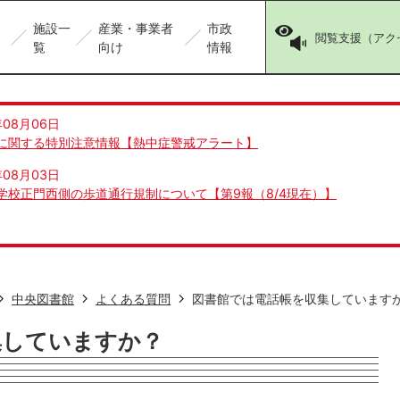
施設一
産業・事業者
市政
閲覧支援（アク
覧
向け
情報
年08月06日
に関する特別注意情報【熱中症警戒アラート】
年08月03日
学校正門西側の歩道通行規制について【第9報（8/4現在）】
中央図書館
よくある質問
図書館では電話帳を収集しています
集していますか？