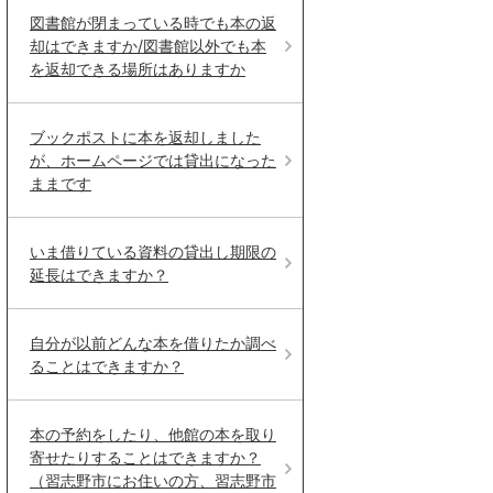
図書館が閉まっている時でも本の返
却はできますか/図書館以外でも本
を返却できる場所はありますか
ブックポストに本を返却しました
が、ホームページでは貸出になった
ままです
いま借りている資料の貸出し期限の
延長はできますか？
自分が以前どんな本を借りたか調べ
ることはできますか？
本の予約をしたり、他館の本を取り
寄せたりすることはできますか？
（習志野市にお住いの方、習志野市