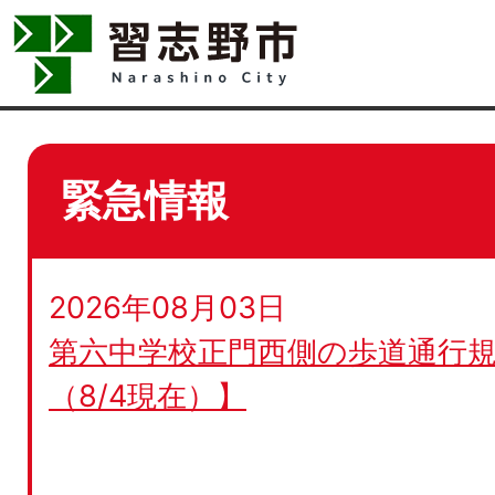
緊急情報
2026年08月03日
第六中学校正門西側の歩道通行規
（8/4現在）】