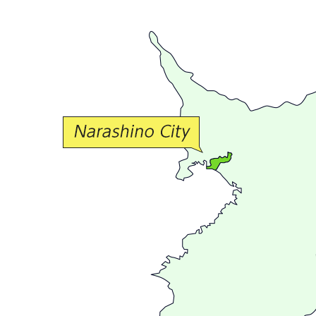
で
豊
か
な
交
流
が
広
が
る
ま
ち