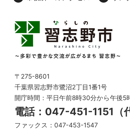
習
志
野
市
Narashino
〒275-8601
City
千葉県習志野市鷺沼2丁目1番1号
～
開庁時間：平日午前8時30分から午後
多
電話：047-451-1151
彩
ファックス：047-453-1547