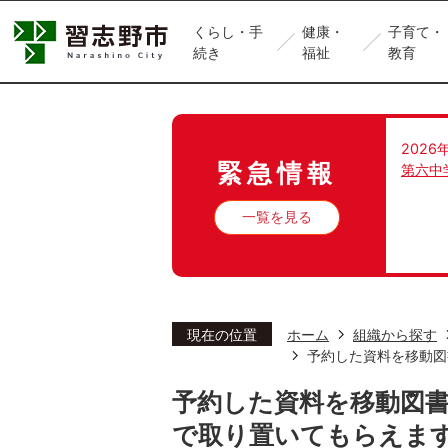
くらし・手
健康・
子育て・
続き
福祉
教育
2026
緊急情報
第六中
一覧を見る
現在の位置
ホーム
組織から探す
予約した資料を移動図
予約した資料を移動図
で取り置いてもらえま