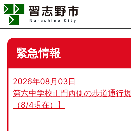
緊急情報
2026年08月03日
第六中学校正門西側の歩道通行規
（8/4現在）】