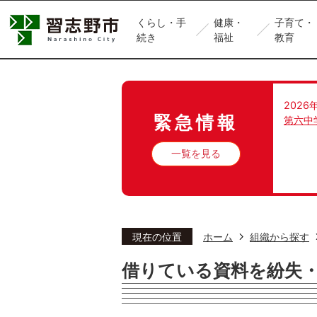
くらし・手
健康・
子育て・
続き
福祉
教育
2026
緊急情報
第六中
一覧を見る
現在の位置
ホーム
組織から探す
借りている資料を紛失