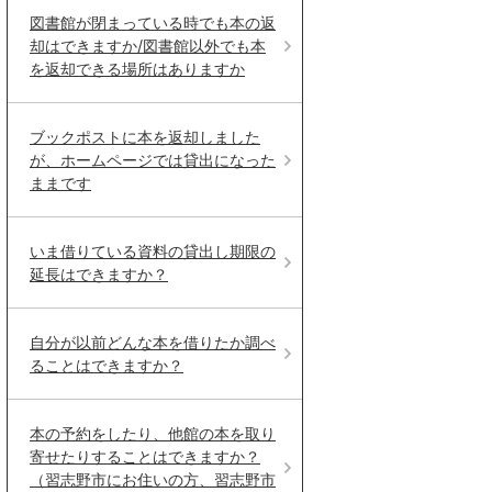
図書館が閉まっている時でも本の返
却はできますか/図書館以外でも本
を返却できる場所はありますか
ブックポストに本を返却しました
が、ホームページでは貸出になった
ままです
いま借りている資料の貸出し期限の
延長はできますか？
自分が以前どんな本を借りたか調べ
ることはできますか？
本の予約をしたり、他館の本を取り
寄せたりすることはできますか？
（習志野市にお住いの方、習志野市