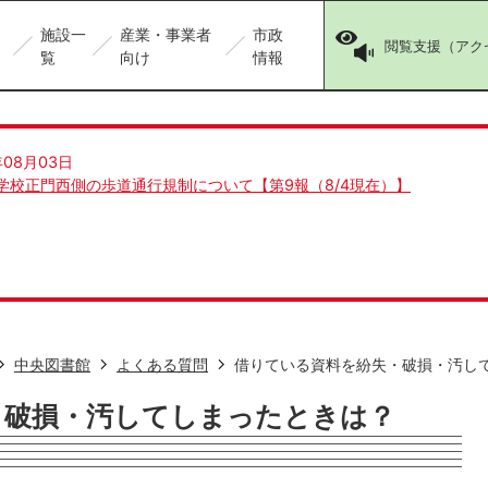
施設一
産業・事業者
市政
閲覧支援（アク
覧
向け
情報
年08月03日
学校正門西側の歩道通行規制について【第9報（8/4現在）】
中央図書館
よくある質問
借りている資料を紛失・破損・汚し
・破損・汚してしまったときは？