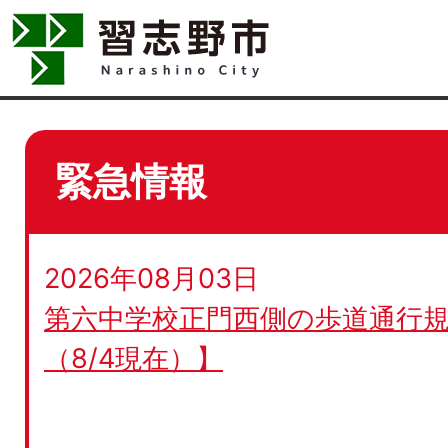
緊急情報
2026年08月03日
第六中学校正門西側の歩道通行規
（8/4現在）】