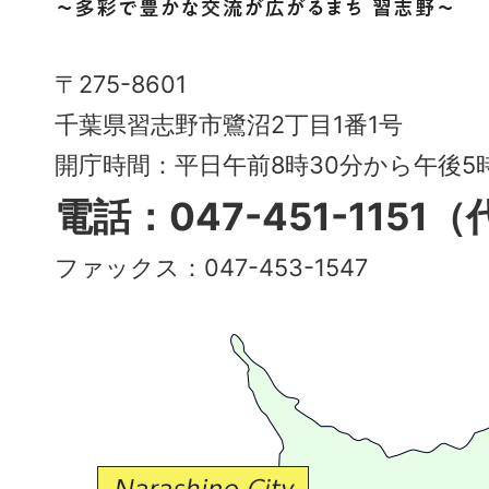
市
Narashino
〒275-8601
City
千葉県習志野市鷺沼2丁目1番1号
～
開庁時間：平日午前8時30分から午後
多
電話：047-451-1151
彩
ファックス：047-453-1547
で
豊
か
な
交