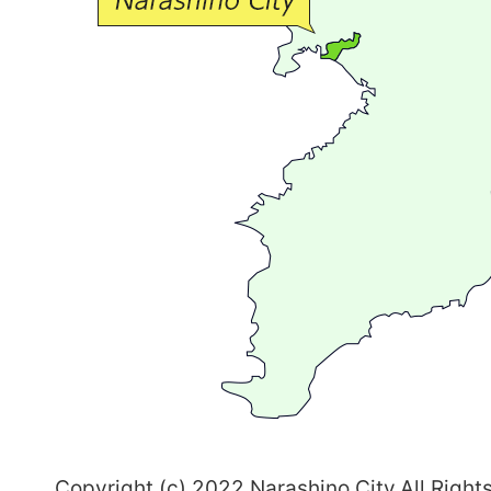
流
が
広
が
る
ま
ち
習
志
野
～
Copyright (c) 2022 Narashino City.All Right