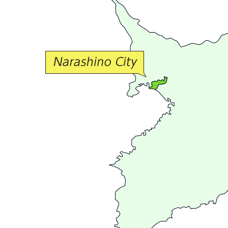
か
な
交
流
が
広
が
る
ま
ち
習