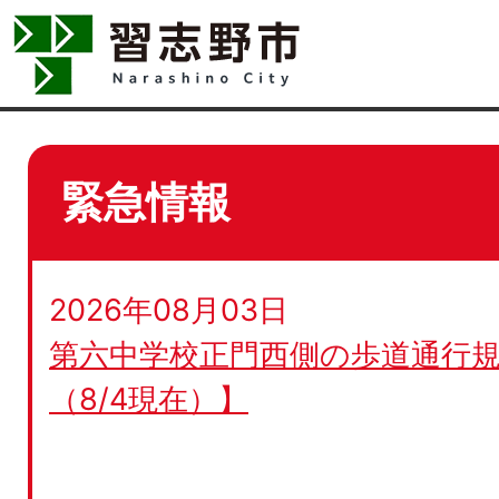
緊急情報
2026年08月03日
第六中学校正門西側の歩道通行規
（8/4現在）】