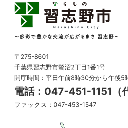
習
志
野
市
Narashino
〒275-8601
City
千葉県習志野市鷺沼2丁目1番1号
～
開庁時間：平日午前8時30分から午後
多
電話：047-451-1151
彩
ファックス：047-453-1547
で
豊