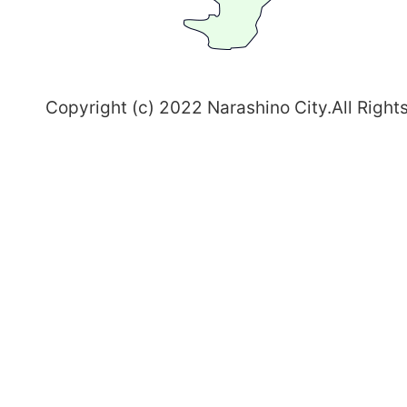
志
野
～
Copyright (c) 2022 Narashino City.All Right