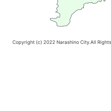
習
志
野
～
Copyright (c) 2022 Narashino City.All Right