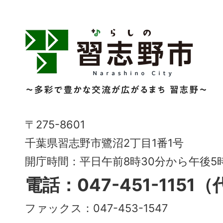
習
志
野
市
Narashino
〒275-8601
City
千葉県習志野市鷺沼2丁目1番1号
～
開庁時間：平日午前8時30分から午後
多
電話：047-451-1151
彩
ファックス：047-453-1547
で