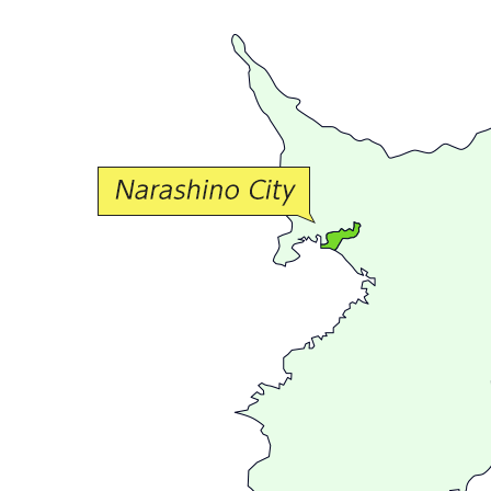
豊
か
な
交
流
が
広
が
る
ま
ち