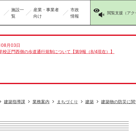
施設一
産業・事業者
市政
閲覧支援（アク
覧
向け
情報
年08月03日
学校正門西側の歩道通行規制について【第9報（8/4現在）】
建築指導課
業務案内
まちづくり
建築
建築物の防災に関