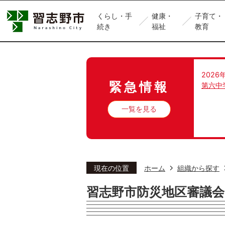
くらし・手
健康・
子育て・
続き
福祉
教育
2026
緊急情報
第六中
一覧を見る
現在の位置
ホーム
組織から探す
習志野市防災地区審議会