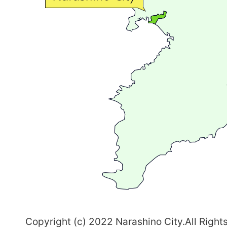
流
が
広
が
る
ま
ち
習
志
野
～
Copyright (c) 2022 Narashino City.All Right