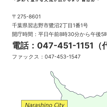
市
Narashino
〒275-8601
City
千葉県習志野市鷺沼2丁目1番1号
～
開庁時間：平日午前8時30分から午後
多
電話：047-451-1151
彩
ファックス：047-453-1547
で
豊
か
な
交