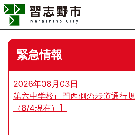
緊急情報
2026年08月03日
第六中学校正門西側の歩道通行規
（8/4現在）】