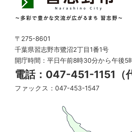
野
市
Narashino
〒275-8601
City
千葉県習志野市鷺沼2丁目1番1号
～
開庁時間：平日午前8時30分から午後
多
電話：047-451-1151
彩
ファックス：047-453-1547
で
豊
か
な