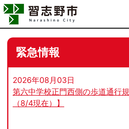
緊急情報
2026年08月03日
第六中学校正門西側の歩道通行規
（8/4現在）】