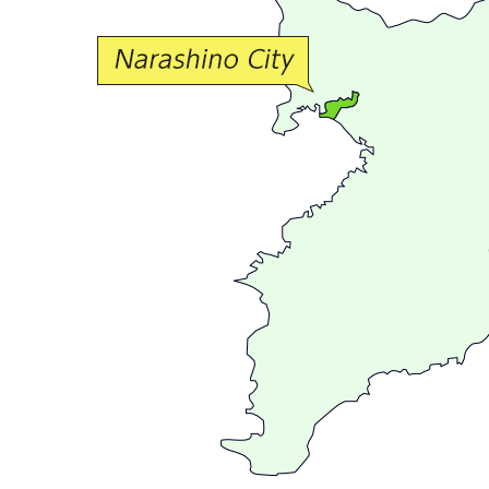
交
流
が
広
が
る
ま
ち
習
志
野