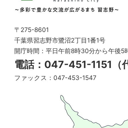
野
市
Narashino
〒275-8601
City
千葉県習志野市鷺沼2丁目1番1号
～
開庁時間：平日午前8時30分から午後
多
電話：047-451-1151
彩
ファックス：047-453-1547
で
豊
か
な