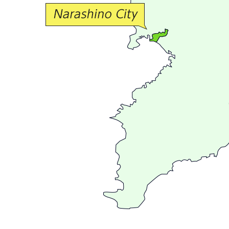
交
流
が
広
が
る
ま
ち
習
志
野
～