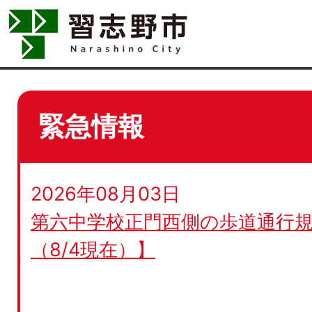
緊急情報
2026年08月03日
第六中学校正門西側の歩道通行規
（8/4現在）】