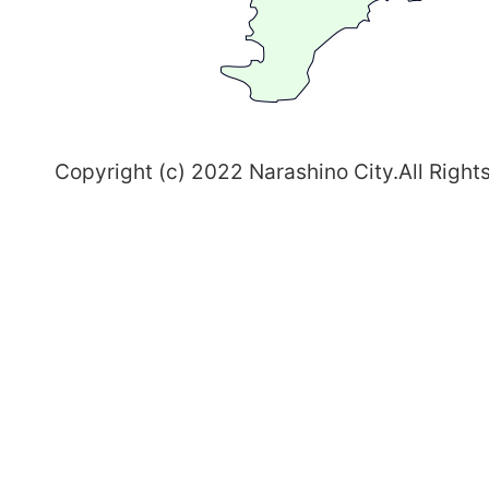
習
志
野
～
Copyright (c) 2022 Narashino City.All Right