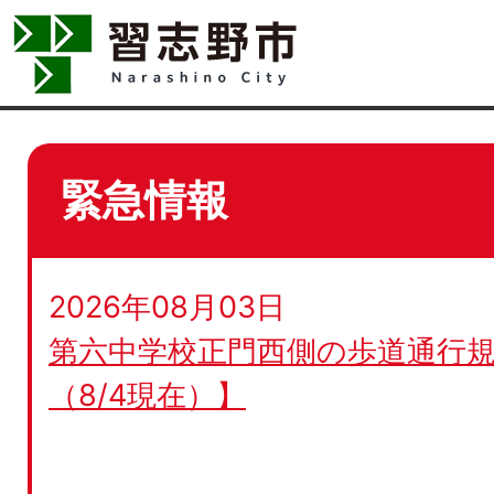
緊急情報
2026年08月03日
第六中学校正門西側の歩道通行規
（8/4現在）】