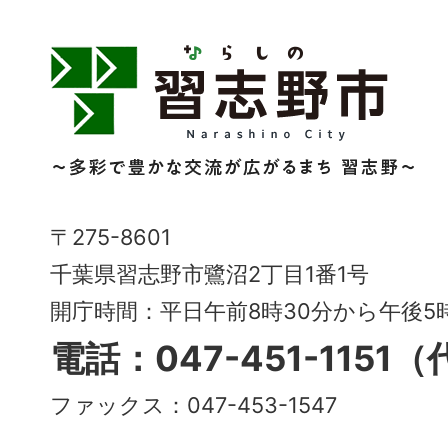
習
志
野
市
Narashino
〒275-8601
City
千葉県習志野市鷺沼2丁目1番1号
～
開庁時間：平日午前8時30分から午後
多
電話：047-451-1151
彩
ファックス：047-453-1547
で