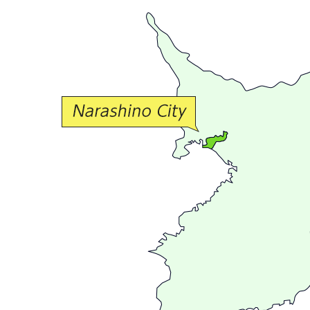
豊
か
な
交
流
が
広
が
る
ま
ち