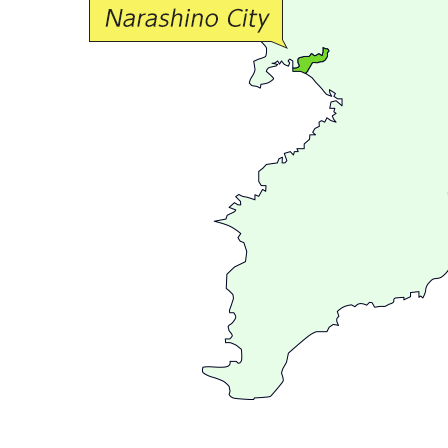
流
が
広
が
る
ま
ち
習
志
野
～