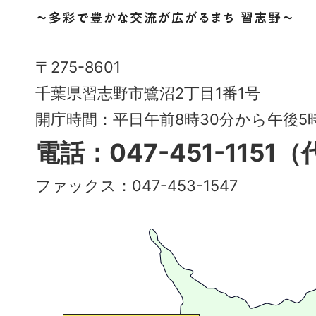
野
市
Narashino
〒275-8601
City
千葉県習志野市鷺沼2丁目1番1号
～
開庁時間：平日午前8時30分から午後
多
電話：047-451-1151
彩
ファックス：047-453-1547
で
豊
か
な
交