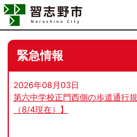
緊急情報
2026年08月03日
第六中学校正門西側の歩道通行規
（8/4現在）】