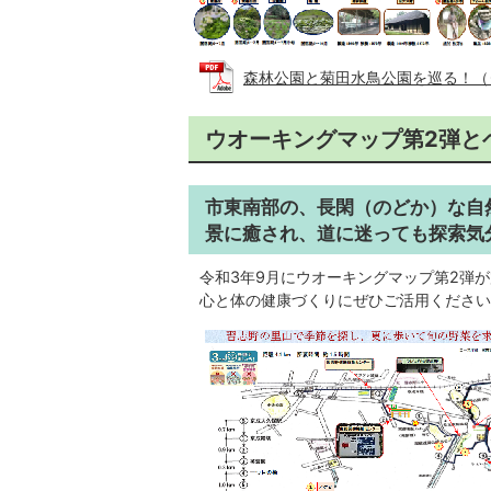
森林公園と菊田水鳥公園を巡る！（ダウ
ウオーキングマップ第2弾と
市東南部の、長閑（のどか）な自
景に癒され、道に迷っても探索気
令和3年9月にウオーキングマップ第2弾
心と体の健康づくりにぜひご活用ください