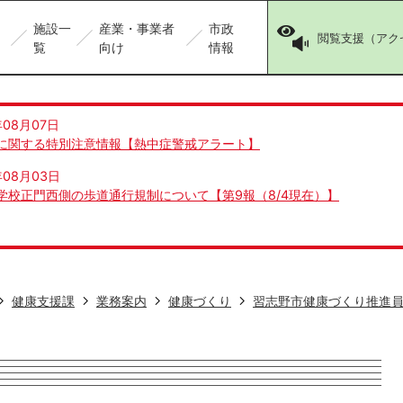
施設一
産業・事業者
市政
閲覧支援（アク
覧
向け
情報
年08月07日
に関する特別注意情報【熱中症警戒アラート】
年08月03日
学校正門西側の歩道通行規制について【第9報（8/4現在）】
健康支援課
業務案内
健康づくり
習志野市健康づくり推進