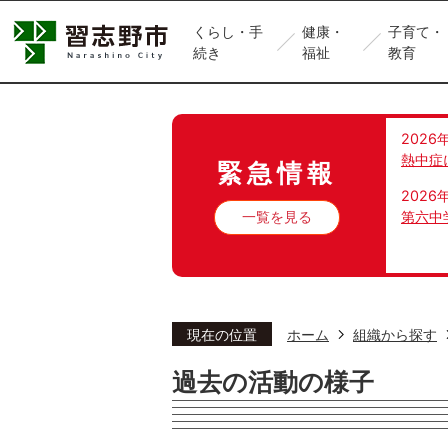
くらし・手
健康・
子育て・
続き
福祉
教育
2026
熱中症
緊急情報
2026
一覧を見る
第六中
現在の位置
ホーム
組織から探す
過去の活動の様子