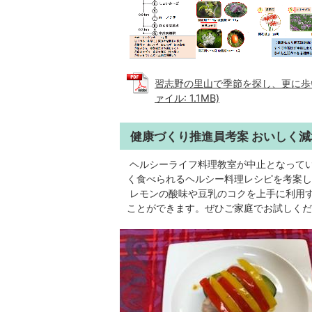
習志野の里山で季節を探し、更に歩い
ァイル: 1.1MB)
健康づくり推進員考案 おいしく
ヘルシーライフ料理教室が中止となってい
く食べられるヘルシー料理レシピを考案し
レモンの酸味や豆乳のコクを上手に利用
ことができます。ぜひご家庭でお試しくだ