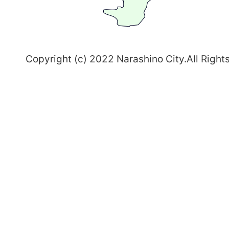
志
野
～
Copyright (c) 2022 Narashino City.All Right