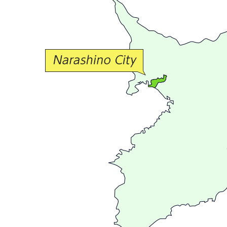
か
な
交
流
が
広
が
る
ま
ち
習