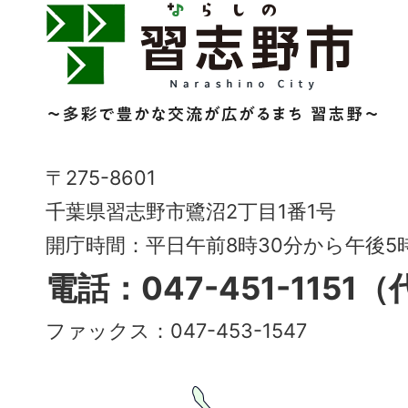
習
志
野
市
Narashino
〒275-8601
City
千葉県習志野市鷺沼2丁目1番1号
～
開庁時間：平日午前8時30分から午後
多
電話：047-451-1151
彩
ファックス：047-453-1547
で
豊