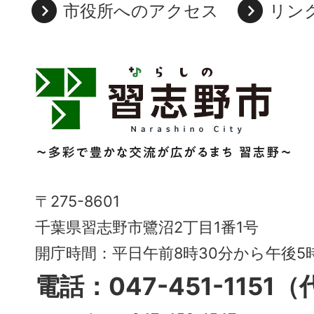
市役所へのアクセス
リン
習
志
野
市
Narashino
〒275-8601
City
千葉県習志野市鷺沼2丁目1番1号
～
開庁時間：平日午前8時30分から午後
多
電話：047-451-1151
彩