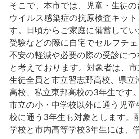
そこで、本市では、児童・生徒の
ウイルス感染症の抗原検査キット
す。日頃からご家庭に備蓄してい
受験などの際に自宅でセルフチェ
不安の軽減や必要の際の受診につ
と考えております。対象者は、
市
生徒全員と
市立
習志野高校、県立
高校、
私立
東邦高校の3年生です
市立
の小・中学校以外に通う児童
校に通う3年生も対象とします。
学校と市内高等学校3年生には、