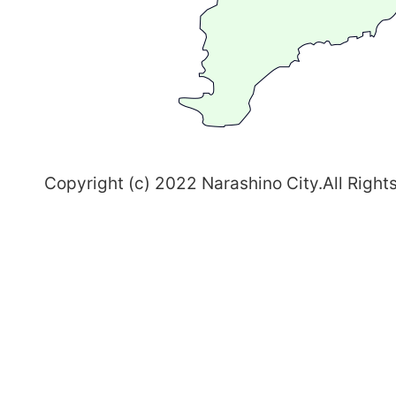
ち
習
志
野
～
Copyright (c) 2022 Narashino City.All Right