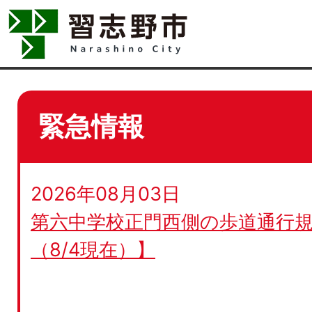
緊急情報
2026年08月03日
第六中学校正門西側の歩道通行規
（8/4現在）】