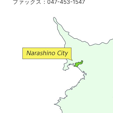
ファックス：047-453-1547
で
豊
か
な
交
流
が
広
が
る
ま