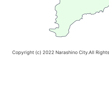
ち
習
志
野
～
Copyright (c) 2022 Narashino City.All Right