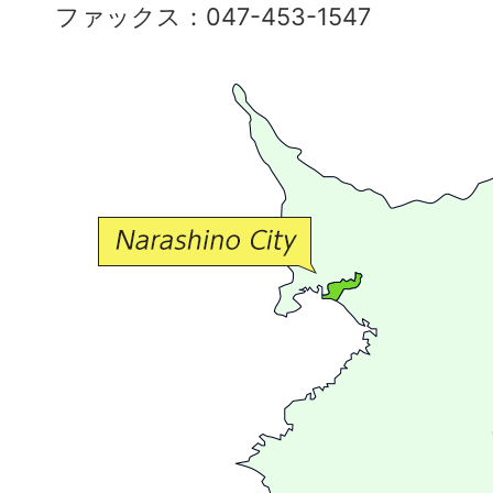
ファックス：047-453-1547
で
豊
か
な
交
流
が
広
が
る
ま