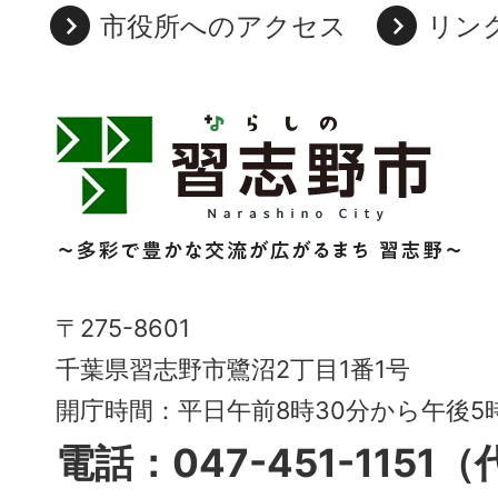
市役所へのアクセス
リン
習
志
野
市
Narashino
〒275-8601
City
千葉県習志野市鷺沼2丁目1番1号
～
開庁時間：平日午前8時30分から午後
多
電話：047-451-1151
彩