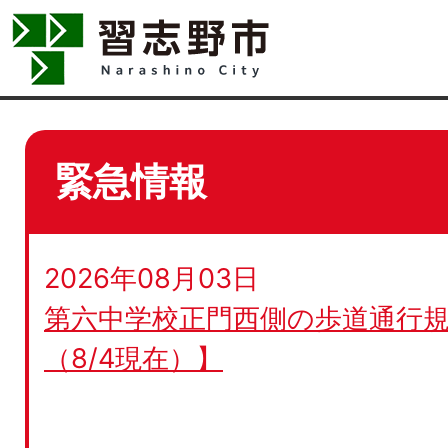
緊急情報
2026年08月03日
第六中学校正門西側の歩道通行規
（8/4現在）】