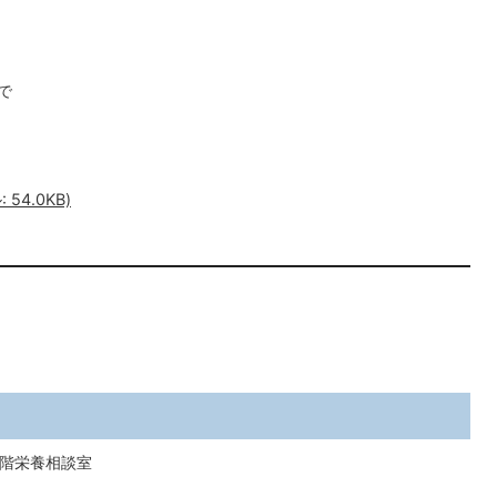
で
54.0KB)
2階栄養相談室