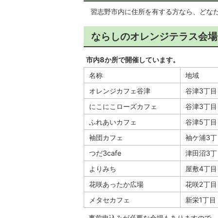
習志野市内に住所を有する方なら、どな
ならしのオレンジテラス会場
市内8か所で開催しています。
名称
地域
オレンジカフェ谷津
谷津3丁目
にこにこローズカフェ
谷津3丁目
ふれあいカフェ
谷津5丁目
袖団カフェ
袖ケ浦3丁
つだ3cafe
津田沼3丁
よりみち
屋敷4丁目
花咲あったか広場
花咲2丁目
メタセカフェ
新栄1丁目
事前申込みが必要な会場もありますので、