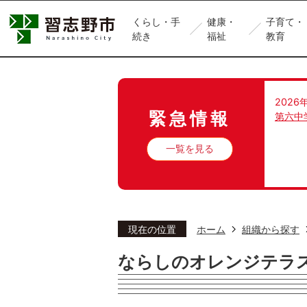
くらし・手
健康・
子育て・
続き
福祉
教育
2026
緊急情報
第六中
一覧を見る
現在の位置
ホーム
組織から探す
ならしのオレンジテラ