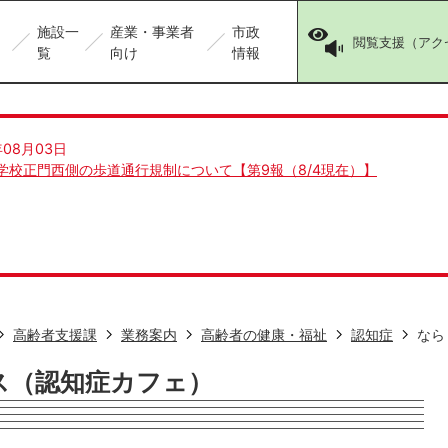
施設一
産業・事業者
市政
閲覧支援（アク
覧
向け
情報
年08月03日
学校正門西側の歩道通行規制について【第9報（8/4現在）】
高齢者支援課
業務案内
高齢者の健康・福祉
認知症
なら
ス（認知症カフェ）