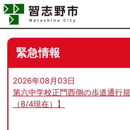
緊急情報
2026年08月03日
第六中学校正門西側の歩道通行規
（8/4現在）】