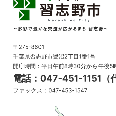
習
志
野
市
Narashino
〒275-8601
City
千葉県習志野市鷺沼2丁目1番1号
～
開庁時間：平日午前8時30分から午後
多
電話：047-451-1151
彩
ファックス：047-453-1547
で
豊