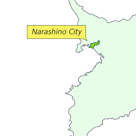
か
な
交
流
が
広
が
る
ま
ち
習
志