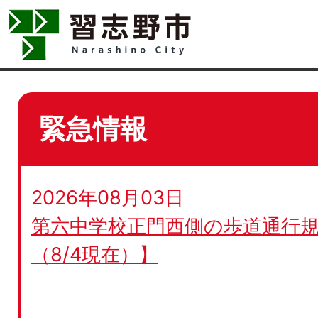
緊急情報
2026年08月03日
第六中学校正門西側の歩道通行規
（8/4現在）】