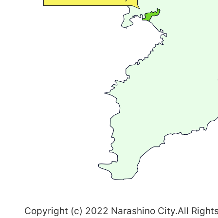
流
が
広
が
る
ま
ち
習
志
野
～
Copyright (c) 2022 Narashino City.All Right