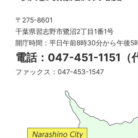
市
Narashino
〒275-8601
City
千葉県習志野市鷺沼2丁目1番1号
～
開庁時間：平日午前8時30分から午後
多
電話：047-451-1151
彩
ファックス：047-453-1547
で
豊
か
な
交