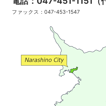
電話：047-451-1151
彩
ファックス：047-453-1547
で
豊
か
な
交
流
が
広
が
る