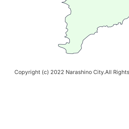
ま
ち
習
志
野
～
Copyright (c) 2022 Narashino City.All Right