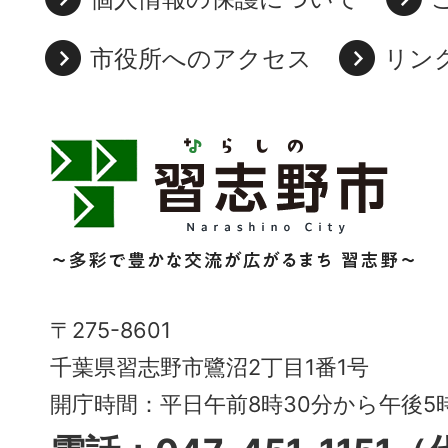
市役所へのアクセス
リン
習
志
野
市
Narashino
〒275-8601
City
千葉県習志野市鷺沼2丁目1番1号
～
開庁時間：平日午前8時30分から午後
多