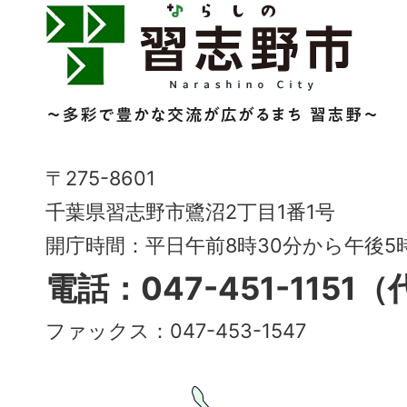
習
志
野
市
Narashino
〒275-8601
City
千葉県習志野市鷺沼2丁目1番1号
～
開庁時間：平日午前8時30分から午後
多
電話：047-451-1151
彩
ファックス：047-453-1547
で
豊