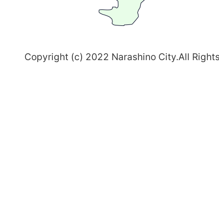
志
野
～
Copyright (c) 2022 Narashino City.All Right