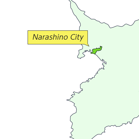
か
な
交
流
が
広
が
る
ま
ち
習