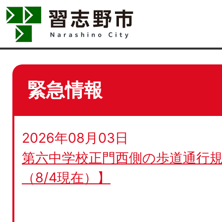
緊急情報
2026年08月03日
第六中学校正門西側の歩道通行規
（8/4現在）】