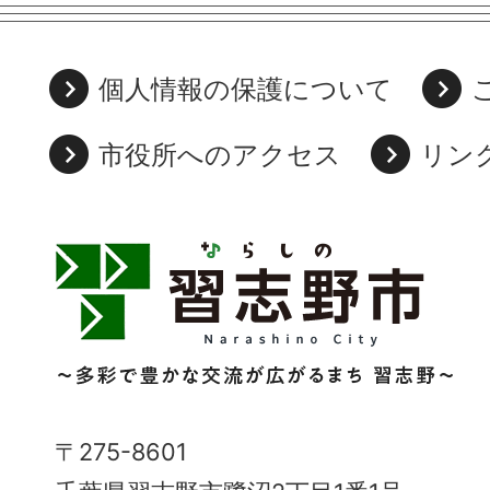
個人情報の保護について
市役所へのアクセス
リン
習
志
野
市
Narashino
〒275-8601
City