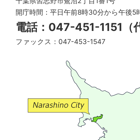
千葉県習志野市鷺沼2丁目1番1号
～
開庁時間：平日午前8時30分から午後
多
電話：047-451-1151
彩
ファックス：047-453-1547
で
豊
か
な
交
流
が
広