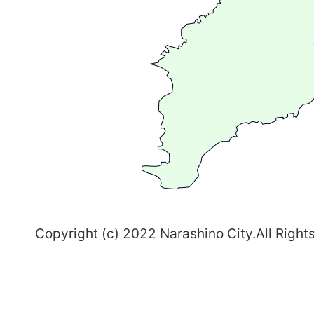
が
る
ま
ち
習
志
野
～
Copyright (c) 2022 Narashino City.All Right