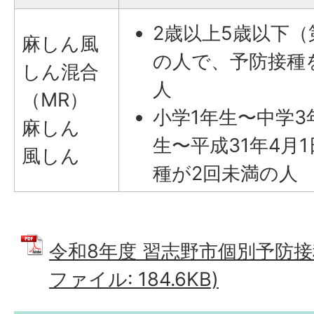
2歳以上5歳以下（
麻しん風
の人で、予防接種
しん混合
人
（MR）
小学1年生〜中学3
麻しん
生〜平成31年4月
風しん
種が2回未満の人
令和8年度 習志野市個別予防接種
ファイル: 184.6KB)