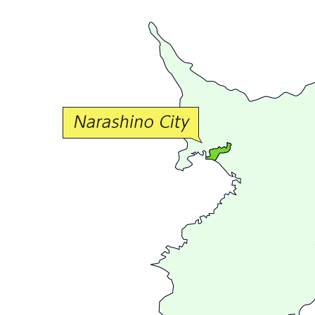
豊
か
な
交
流
が
広
が
る
ま
ち