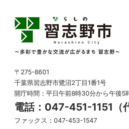
習
志
野
市
Narashino
〒275-8601
City
千葉県習志野市鷺沼2丁目1番1号
～
開庁時間：平日午前8時30分から午後
多
電話：047-451-1151
彩
ファックス：047-453-1547
で