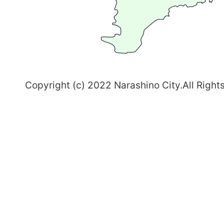
習
志
野
～
Copyright (c) 2022 Narashino City.All Right