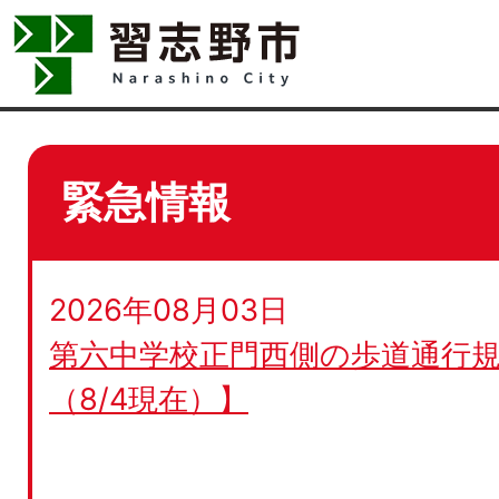
緊急情報
2026年08月03日
第六中学校正門西側の歩道通行規
（8/4現在）】