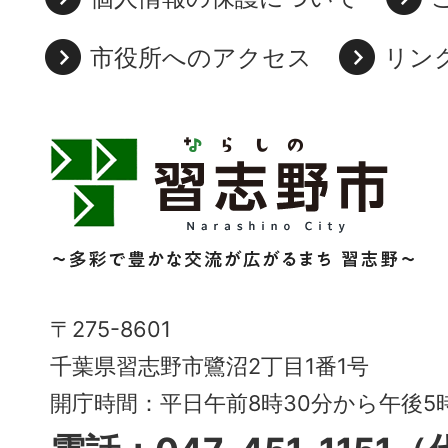
市役所へのアクセス
リン
習
志
野
市
Narashino
〒275-8601
City
千葉県習志野市鷺沼2丁目1番1号
～
開庁時間：平日午前8時30分から午後
多