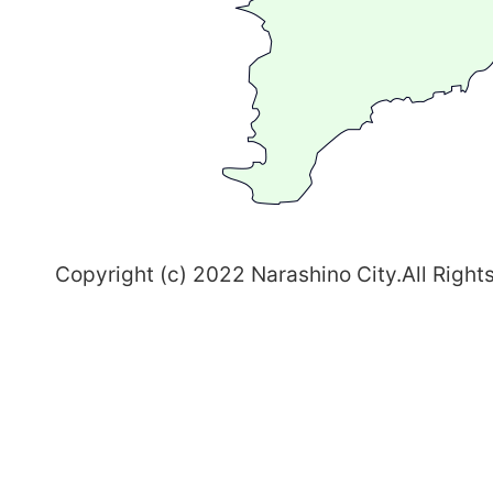
ま
ち
習
志
野
～
Copyright (c) 2022 Narashino City.All Right