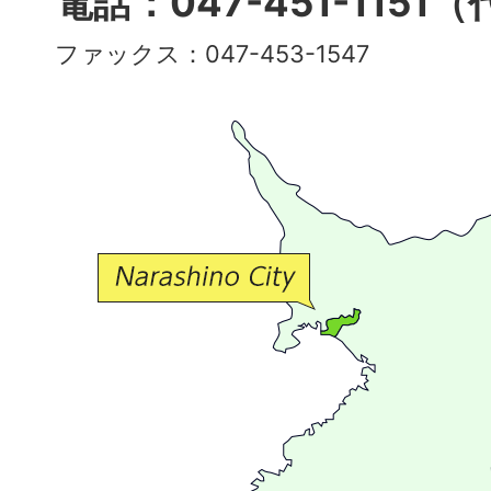
電話：047-451-1151
彩
ファックス：047-453-1547
で
豊
か
な
交
流
が
広
が
る