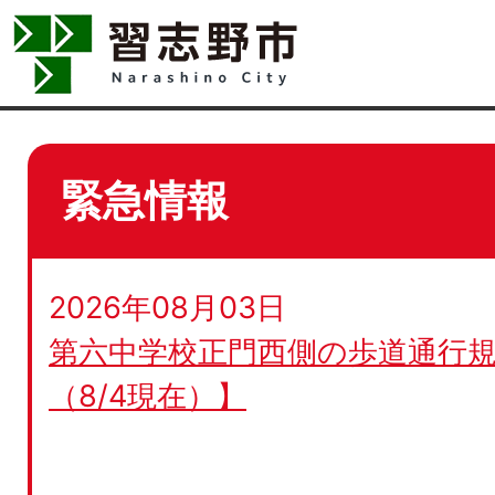
緊急情報
2026年08月03日
第六中学校正門西側の歩道通行規
（8/4現在）】