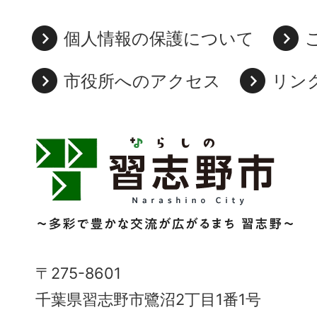
個人情報の保護について
市役所へのアクセス
リン
習
志
野
市
Narashino
〒275-8601
City
千葉県習志野市鷺沼2丁目1番1号