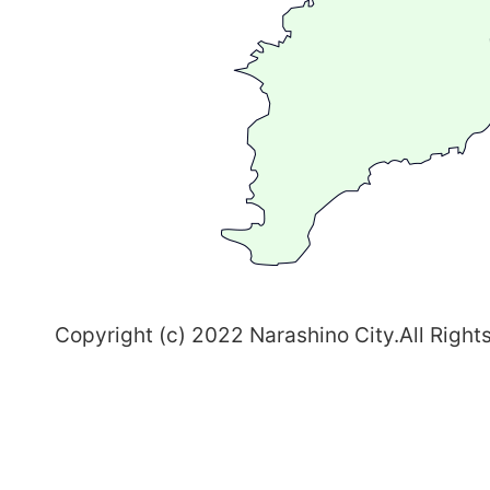
る
ま
ち
習
志
野
～
Copyright (c) 2022 Narashino City.All Right