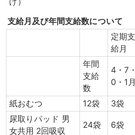
け）
支給月及び年間支給数について
定期
給月
年間
4・7・
支給
0・1
数
紙おむつ
12袋
3袋
尿取りパッド 男
24袋
6袋
女共用 2回吸収