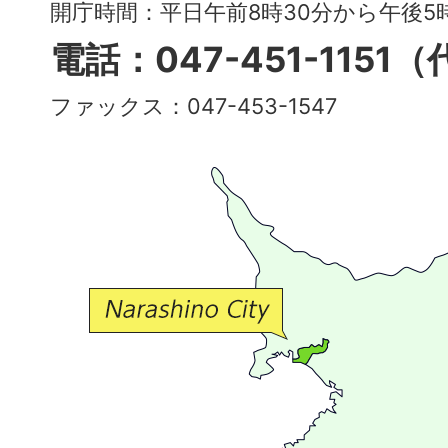
～
開庁時間：平日午前8時30分から午後
多
電話：047-451-1151
彩
ファックス：047-453-1547
で
豊
か
な
交
流
が
広
が