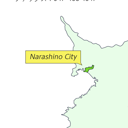
で
豊
か
な
交
流
が
広
が
る
ま