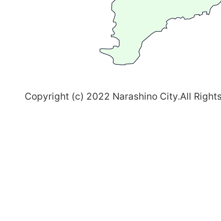
ち
習
志
野
～
Copyright (c) 2022 Narashino City.All Right