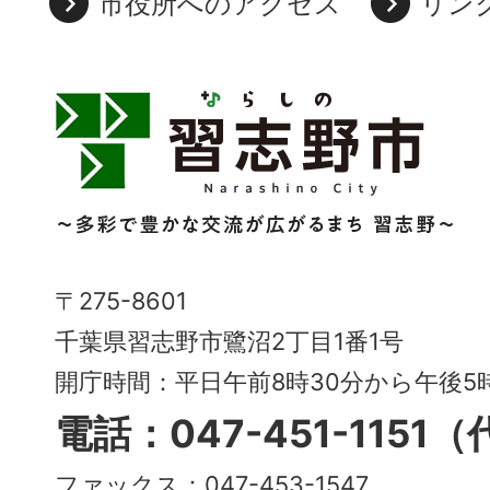
市役所へのアクセス
リン
習
志
野
市
Narashino
〒275-8601
City
千葉県習志野市鷺沼2丁目1番1号
～
開庁時間：平日午前8時30分から午後
多
電話：047-451-1151
彩
ファックス：047-453-1547