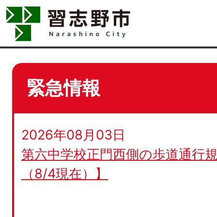
緊急情報
2026年08月03日
第六中学校正門西側の歩道通行規
（8/4現在）】