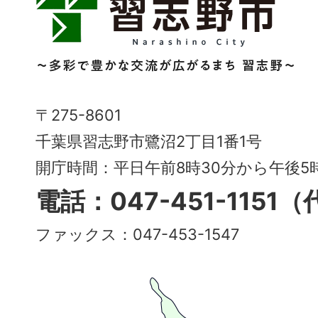
志
野
市
Narashino
〒275-8601
City
千葉県習志野市鷺沼2丁目1番1号
～
開庁時間：平日午前8時30分から午後
多
電話：047-451-1151
彩
ファックス：047-453-1547
で
豊
か