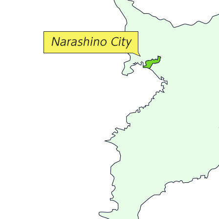
な
交
流
が
広
が
る
ま
ち
習
志